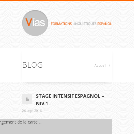
BLOG
Accueil
/
STAGE INTENSIF ESPAGNOL –
NIV.1
26 sept 2016
gement de la carte ....