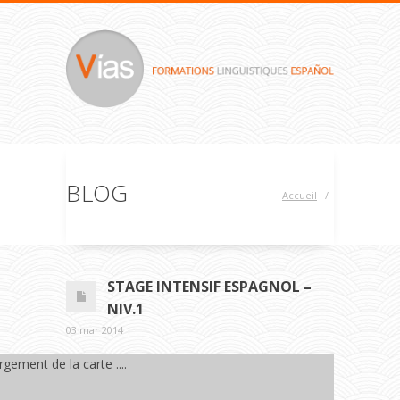
BLOG
Accueil
/
STAGE INTENSIF ESPAGNOL –
NIV.1
03 mar 2014
gement de la carte ....