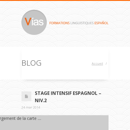
BLOG
Accueil
/
STAGE INTENSIF ESPAGNOL –
NIV.2
24 mar 2014
gement de la carte ....