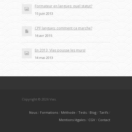
Formateur en langues: quel statut?
15 juin 2013
CPF langues: comment ça marche?
14 avr 2015
En 2013, Vías pousse les murs!
14 mai 2013
Copyright © 2026 Vias.
Nous
Formations
Méthode
Tests
Blog
Tarifs
Mentions légales
CGV
Contact