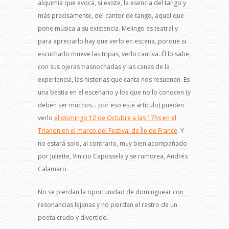
alquimia que evoca, si existe, la esencia del tango y
más precisamente, del cantor de tango, aquel que
pone música a su existencia. Melingo es teatral y
para apreciarlo hay que verlo en escena, porque si
escucharlo mueve las tripas, verlo cautiva. Él lo sabe,
con sus ojeras trasnochadas y las canas de la
experiencia, las historias que canta nos resuenan. Es
una bestia en el escenario y los que no lo conocen (y
deben ser muchos… por eso este artículo) pueden
verlo
el domingo 12 de Octubre a las 17hs en el
Trianon en el marco del Festival de Île de France
. Y
no estará solo, al contrario, muy bien acompañado
por Juliette, Vinicio Capossela y se rumorea, Andrés
Calamaro.
No se pierdan la oportunidad de dominguear con
resonancias lejanas y no pierdan el rastro de un
poeta crudo y divertido.