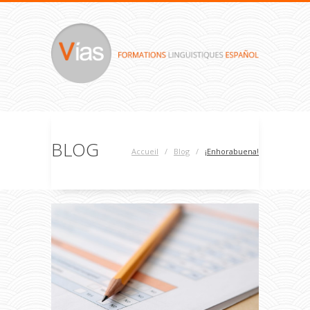
BLOG
Accueil
/
Blog
/
¡Enhorabuena!