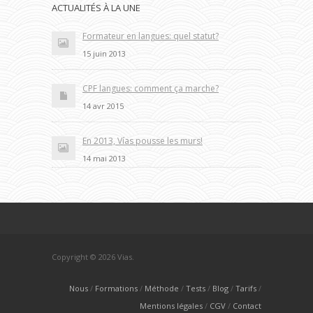
ACTUALITÉS À LA UNE
Formateur en langues: quel statut?
15 juin 2013
CPF langues: comment ça marche?
14 avr 2015
En 2013, Vías pousse les murs!
14 mai 2013
Copyright © 2026 Vias.
Nous
Formations
Méthode
Tests
Blog
Tarifs
Mentions légales
CGV
Contact