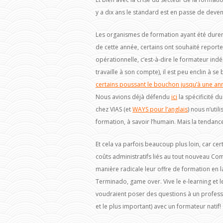
y a dix ans le standard est en passe de deven
Les organismes de formation ayant été dureme
de cette année, certains ont souhaité reporter
opérationnelle, c’est-à-dire le formateur ind
travaille à son compte), il est peu enclin à 
certains poussant le bouchon jusqu’à une ann
Nous avions déjà défendu
ici
la spécificité d
chez VIAS (et
WAYS pour l’anglais
) nous n’uti
formation, à savoir l’humain. Mais la tendanc
Et cela va parfois beaucoup plus loin, car ce
coûts administratifs liés au tout nouveau C
manière radicale leur offre de formation en la
Terminado, game over. Vive le e-learning et les
voudraient poser des questions à un professio
et le plus important) avec un formateur natif!