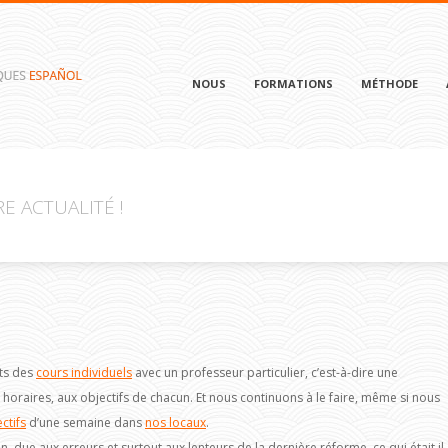
NOUS
FORMATIONS
MÉTHODE
E ACTUALITÉ !
ts des
cours individuels
avec un professeur particulier, c’est-à-dire une
horaires, aux objectifs de chacun. Et nous continuons à le faire, même si nous
ctifs
d’une semaine dans
nos locaux
.
n, due aux erreurs et surtout aux lenteurs de la dernière réforme, ce qui était il