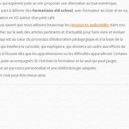
u qui espèrent juste se voir proposer une alternative au tout numérique,
 part à délivrer des
formations old school
, avec formateur en chair et en os,
tion en VO autour d’un petit café.
ous savent que nous utilisons beaucoup les
ressources audio/vidéo
dans nos
r sur le web des articles pertinents et d’actualité pour faire vivre et évoluer
ur qui est au cœur du processus d’élaboration pédagogique et à la base de la
i qui éveillera la curiosité, qui expliquera, qui donnera un cadre aux efforts de
era à l’écoute dès que les appréhensions ou les difficultés apparaîtront. Certains
 juste accompagnés. Et c’est bien le formateur et lui seul qui peut jauger,
cun un parcours personnalisé et une méthodologie adaptée.
 c’est peut-être mieux ainsi.