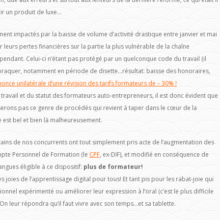
ir un produit de luxe…
nt impactés par la baisse de volume d’activité drastique entre janvier et mai
 leurs pertes financières sur la partie la plus vulnérable de la chaîne
épendant. Celui-ci n’étant pas protégé par un quelconque code du travail (il
se braquer, notamment en période de disette…résultat: baisse des honoraires,
once unilatérale d’une révision des tarifs formateurs de – 30% !
u travail et du statut des formateurs auto-entrepreneurs, il est donc évident que
liserons pas ce genre de procédés qui revient à taper dans le cœur de la
e est bel et bien là malheureusement.
rtains de nos concurrents ont tout simplement pris acte de l’augmentation des
ompte Personnel de Formation (le
CPF
, ex-DIF), et modifié en conséquence de
ngues éligible à ce dispositif:
plus de formateur!
 joies de l’apprentissage digital pour tous! Et tant pis pour les rabat-joie qui
nnel expérimenté ou améliorer leur expression à l’oral (c’est le plus difficile
 On leur répondra qu’il faut vivre avec son temps…et sa tablette.