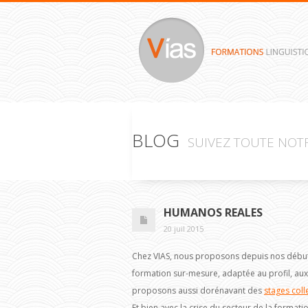
BLOG
SUIVEZ TOUTE NOTR
HUMANOS REALES
20 juil 2015
Chez VIAS, nous proposons depuis nos débu
formation sur-mesure, adaptée au profil, aux 
proposons aussi dorénavant des
stages colle
Et bien avec la crise du secteur de la formatio