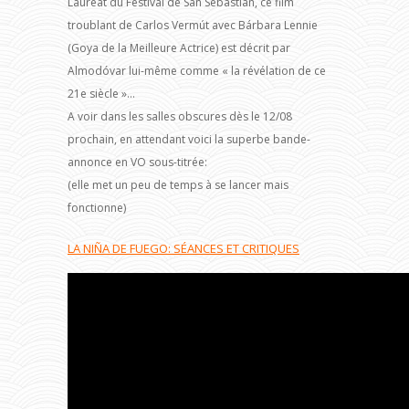
Lauréat du Festival de San Sebastián, ce film
troublant de Carlos Vermút avec Bárbara Lennie
(Goya de la Meilleure Actrice) est décrit par
Almodóvar lui-même comme « la révélation de ce
21e siècle »…
A voir dans les salles obscures dès le 12/08
prochain, en attendant voici la superbe bande-
annonce en VO sous-titrée:
(elle met un peu de temps à se lancer mais
fonctionne)
LA NIÑA DE FUEGO: SÉANCES ET CRITIQUES