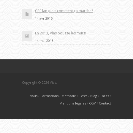
CPF langues: comment ça marche?
14 avr 2015
En 2013, Vías pousse les murs!
14 mai 2013
Copyright © 2026 Vias.
Nous
Formations
Méthode
Tests
Blog
Tarifs
Mentions légales
CGV
Contact